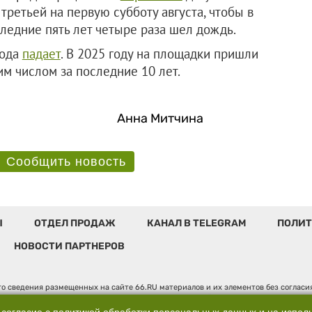
третьей на первую субботу августа, чтобы в
ледние пять лет четыре раза шел дождь.
рода
падает
. В 2025 году на площадки пришли
им числом за последние 10 лет.
Анна Митчина
Сообщить новость
Ы
ОТДЕЛ ПРОДАЖ
КАНАЛ В TELEGRAM
ПОЛИТ
НОВОСТИ ПАРТНЕРОВ
о сведения размещенных на сайте 66.RU материалов и их элементов без соглас
 по надзору в сфере связи, информационных технологий и массовых коммуникаци
". Юридический адрес: 620014, Свердловская обл., г. Екатеринбург, ул. Бориса 