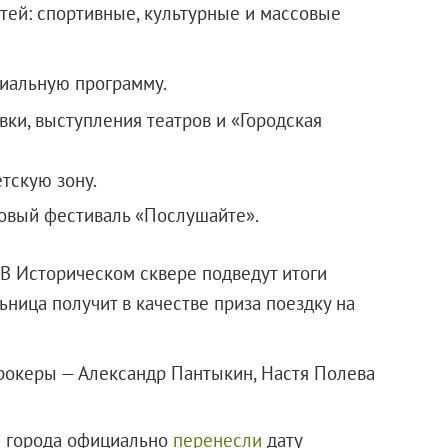
стей: спортивные, культурные и массовые
ициальную программу.
ки, выступления театров и «Городская
тскую зону.
овый фестиваль «Послушайте».
 В Историческом сквере подведут итоги
ница получит в качестве приза поездку на
 рокеры — Александр Пантыкин, Настя Полева
я города официально
перенесли
дату