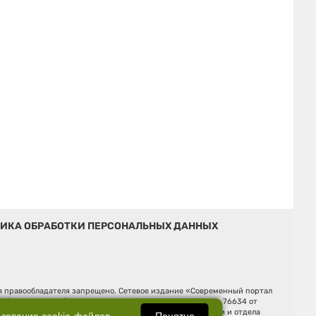
ИКА ОБРАБОТКИ ПЕРСОНАЛЬНЫХ ДАННЫХ
ия правообладателя запрещено. Сетевое издание «Современный портал
й (Роскомнадзор). Регистрационный номер ЭЛ № ФС 77 - 76634 от
Ельцина, строение 3, оф. 7015 Фактический адрес редакции и отдела