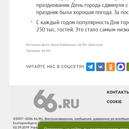
празднования. День города сдвинули с 
праздник была хорошая погода. За пос
С каждый годом популярность Дня го
250 тыс. гостей. Это стало самым низк
Источник фото: Анна Коваленко, 66.RU, Дмитрий
Горчаков, 66.RU
ЧИТАЙТЕ НАС В СОЦСЕТЯХ:
КОНТАКТ
COOKIE
©2007—2026 66.RU. Воспроизведение, сообщение, доведение до всеобщег
Екатеринбурга — «66.ru» (18+) зарегистрировано Федеральной службой
02.09.2019 Учредитель: Общество с ограниченной ответственностью "66.ру