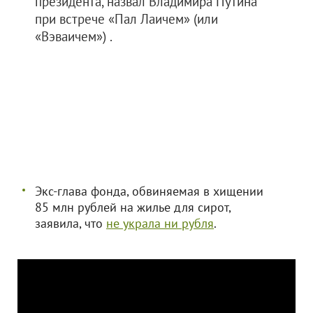
президента, назвал Владимира Путина
при встрече «Пал Лаичем» (или
«Вэваичем») .
Экс-глава фонда, обвиняемая в хищении
85 млн рублей на жилье для сирот,
заявила, что
не украла ни рубля
.