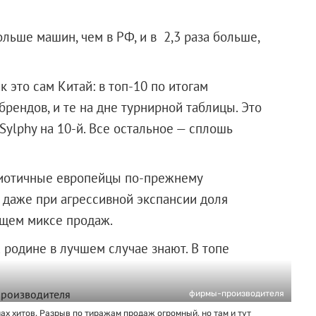
ольше машин, чем в РФ, и в 2,3 раза больше,
к это сам Китай: в топ-10 по итогам
рендов, и те на дне турнирной таблицы. Это
 Sylphy на 10-й. Все остальное — сплошь
риотичные европейцы по-прежнему
 даже при агрессивной экспансии доля
бщем миксе продаж.
а родине в лучшем случае знают. В топе
фирмы-производителя
нах хитов. Разрыв по тиражам продаж огромный, но там и тут