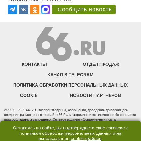
Сообщить новость
КОНТАКТЫ
ОТДЕЛ ПРОДАЖ
КАНАЛ В TELEGRAM
ПОЛИТИКА ОБРАБОТКИ ПЕРСОНАЛЬНЫХ ДАННЫХ
COOKIE
НОВОСТИ ПАРТНЕРОВ
©2007—2026 66.RU. Воспроизведение, сообщение, доведение до всеобщего
сведения размещенных на сайте 66.RU материалов и их элементов без согласия
правообладателя запрещено. Сетевое издание «Современный портал
Екатеринбурга — «66.ru» (18+) зарегистрировано Федеральной службой по
Оставаясь на сайте, вы подтверждаете свое согласие с
надзору в сфере связи, информационных технологий и массовых коммуникаций
политикой обработки персональных данных
и на
(Роскомнадзор). Регистрационный номер ЭЛ № ФС 77 - 76634 от 02.09.2019
использование
cookie-файлов
.
Учредитель: Общество с ограниченной ответственностью "66.ру". Юридический