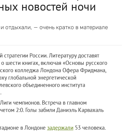
вных новостей ночи
и и отдыхали, — очень кратко в материале
 стратегии России. Литературу доставят
т о шести книгах, включая «Основы русского
евского колледжа Лондона Офера Фридмана,
оху глобальной энергетической
левского объединенного института
.
Лиги чемпионов. Встреча в главном
четом 2:0. Голы забили Даниэль Карвахаль
стадионе в Лондоне
задержали
53 человека.