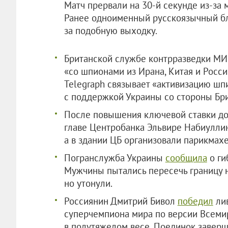
Матч прервали на 30-й секунде из-за 
Ранее одноименный русскоязычный бл
за подобную выходку.
Британской службе контрразведки М
«со шпионами из Ирана, Китая и Росси
Telegraph связывает «активизацию шп
с поддержкой Украины со стороны Бри
После повышения ключевой ставки до
главе Центробанка Эльвире Набиулл
а в здании ЦБ организовали парикмах
Погранслужба Украины
сообщила
о ги
Мужчины пытались пересечь границу на
но утонули.
Россиянин Дмитрий Бивол
победил
лив
суперчемпиона мира по версии Всеми
в полутяжелом весе. Поединок заверш