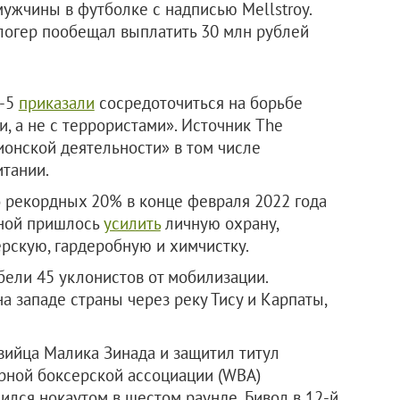
мужчины в футболке с надписью Mellstroy.
огер пообещал выплатить 30 млн рублей
И-5
приказали
сосредоточиться на борьбе
и, а не с террористами». Источник The
ионской деятельности» в том числе
тании.
 рекордных 20% в конце февраля 2022 года
иной пришлось
усилить
личную охрану,
ерскую, гардеробную и химчистку.
бели 45 уклонистов от мобилизации.
 западе страны через реку Тису и Карпаты,
ийца Малика Зинада и защитил титул
рной боксерской ассоциации (WBA)
ился нокаутом в шестом раунде. Бивол в 12-й