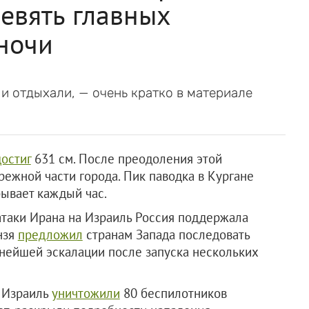
девять главных
ночи
и и отдыхали, — очень кратко в материале
достиг
631 см. После преодоления этой
режной части города. Пик паводка в Кургане
бывает каждый час.
атаки Ирана на Израиль Россия поддержала
нзя
предложил
странам Запада последовать
ьнейшей эскалации после запуска нескольких
а Израиль
уничтожили
80 беспилотников