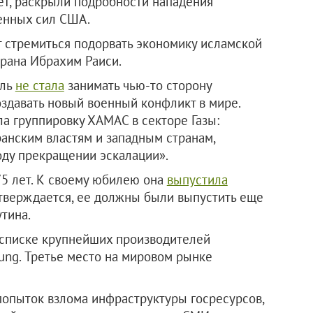
ет, раскрыли подробности нападения
енных сил США.
т стремиться подорвать экономику исламской
рана Ибрахим Раиси.
иль
не стала
занимать чью-то сторону
оздавать новый военный конфликт в мире.
а группировку ХАМАС в секторе Газы:
анским властям и западным странам,
оду прекращении эскалации».
5 лет. К своему юбилею она
выпустила
утверждается, ее должны были выпустить еще
утина.
 списке крупнейших производителей
ung. Третье место на мировом рынке
опыток взлома инфраструктуры госресурсов,