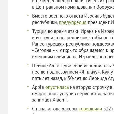
и не менее шести баллистических рак
в Центральном командовании Вооруж
Вместо военного ответа Израиль буде
республики,
предупредил
президент И
Турция во время атаки Ирана на Изра
и выступила посредником, чтобы не с
Ранее турецкая республика поддержал
«Сегодня мы открыто обращаемся к ир
имеющим влияние на Израиль, по пов
Певице Алле Пугачевой исполнилось 7
песню под названием «Я плачу». Как 
пять лет назад, к 50-летию Леонида Аг
Apple
опустилась
на вторую строчку в
смартфонов, уступив первенство Sams
занимает Xiaomi.
С начала года хакеры
совершили
512 п