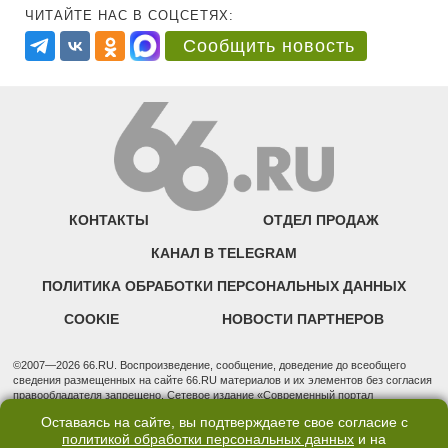
ЧИТАЙТЕ НАС В СОЦСЕТЯХ:
Сообщить новость
КОНТАКТЫ
ОТДЕЛ ПРОДАЖ
КАНАЛ В TELEGRAM
ПОЛИТИКА ОБРАБОТКИ ПЕРСОНАЛЬНЫХ ДАННЫХ
COOKIE
НОВОСТИ ПАРТНЕРОВ
©2007—2026 66.RU. Воспроизведение, сообщение, доведение до всеобщего
сведения размещенных на сайте 66.RU материалов и их элементов без согласия
правообладателя запрещено. Сетевое издание «Современный портал
Екатеринбурга — «66.ru» (18+) зарегистрировано Федеральной службой по
Оставаясь на сайте, вы подтверждаете свое согласие с
надзору в сфере связи, информационных технологий и массовых коммуникаций
политикой обработки персональных данных
и на
(Роскомнадзор). Регистрационный номер ЭЛ № ФС 77 - 76634 от 02.09.2019