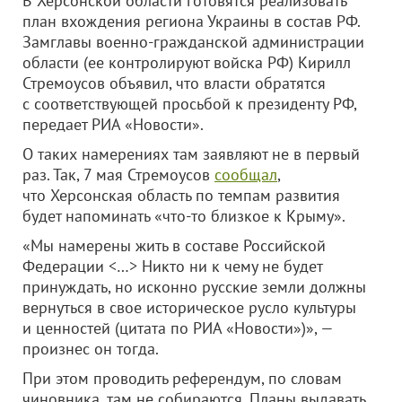
В Херсонской области готовятся реализовать
план вхождения региона Украины в состав РФ.
Замглавы военно-гражданской администрации
области (ее контролируют войска РФ) Кирилл
Стремоусов объявил, что власти обратятся
с соответствующей просьбой к президенту РФ,
передает РИА «Новости».
О таких намерениях там заявляют не в первый
раз. Так, 7 мая Стремоусов
сообщал
,
что Херсонская область по темпам развития
будет напоминать «что-то близкое к Крыму».
«Мы намерены жить в составе Российской
Федерации <…> Никто ни к чему не будет
принуждать, но исконно русские земли должны
вернуться в свое историческое русло культуры
и ценностей (цитата по РИА «Новости»)», —
произнес он тогда.
При этом проводить референдум, по словам
чиновника, там не собираются. Планы выдавать