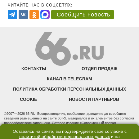
ЧИТАЙТЕ НАС В СОЦСЕТЯХ:
Сообщить новость
КОНТАКТЫ
ОТДЕЛ ПРОДАЖ
КАНАЛ В TELEGRAM
ПОЛИТИКА ОБРАБОТКИ ПЕРСОНАЛЬНЫХ ДАННЫХ
COOKIE
НОВОСТИ ПАРТНЕРОВ
©2007—2026 66.RU. Воспроизведение, сообщение, доведение до всеобщего
сведения размещенных на сайте 66.RU материалов и их элементов без согласия
правообладателя запрещено. Сетевое издание «Современный портал
Екатеринбурга — «66.ru» (18+) зарегистрировано Федеральной службой по
Оставаясь на сайте, вы подтверждаете свое согласие с
надзору в сфере связи, информационных технологий и массовых коммуникаций
политикой обработки персональных данных
и на
(Роскомнадзор). Регистрационный номер ЭЛ № ФС 77 - 76634 от 02.09.2019