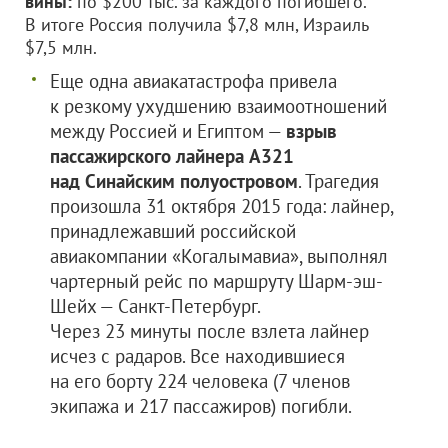
вины:
по $200 тыс. за каждого погибшего.
В итоге Россия получила $7,8 млн, Израиль
$7,5 млн.
Еще одна авиакатастрофа привела
к резкому ухудшению взаимоотношений
между Россией и Египтом —
взрыв
пассажирского лайнера A321
над Синайским полуостровом
. Трагедия
произошла 31 октября 2015 года: лайнер,
принадлежавший российской
авиакомпании «Когалымавиа», выполнял
чартерный рейс по маршруту Шарм-эш-
Шейх — Санкт-Петербург.
Через 23 минуты после взлета лайнер
исчез с радаров. Все находившиеся
на его борту 224 человека (7 членов
экипажа и 217 пассажиров) погибли.