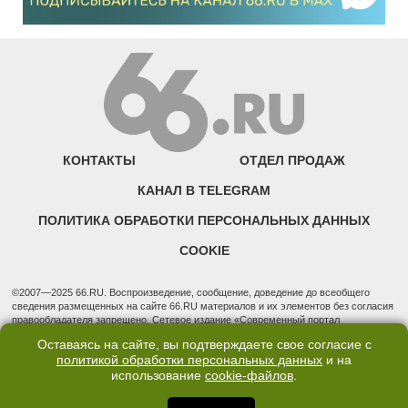
КОНТАКТЫ
ОТДЕЛ ПРОДАЖ
КАНАЛ В TELEGRAM
ПОЛИТИКА ОБРАБОТКИ ПЕРСОНАЛЬНЫХ ДАННЫХ
COOKIE
©2007—2025 66.RU. Воспроизведение, сообщение, доведение до всеобщего
сведения размещенных на сайте 66.RU материалов и их элементов без согласия
правообладателя запрещено. Сетевое издание «Современный портал
Екатеринбурга — «66.ru» (18+) зарегистрировано Федеральной службой по
Оставаясь на сайте, вы подтверждаете свое согласие с
надзору в сфере связи, информационных технологий и массовых коммуникаций
политикой обработки персональных данных
и на
(Роскомнадзор). Регистрационный номер ЭЛ № ФС 77 - 76634 от 02.09.2019
Учредитель: Общество с ограниченной ответственностью "66.ру". Юридический
использование
cookie-файлов
.
адрес: 620014, Свердловская обл., г. Екатеринбург, ул. Бориса Ельцина, строение
3, оф. 7015 Фактический адрес редакции и отдела продаж: 620014, Свердловская