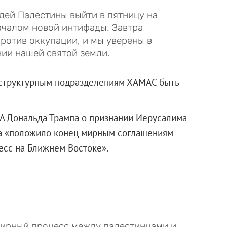
ей Палестины выйти в пятницу на
началом новой интифады. Завтра
ротив оккупации, и мы уверены в
нии нашей святой земли.
м структурным подразделениям ХАМАС быть
А Дональда Трампа о признании Иерусалима
ва «положило конец мирным соглашениям
есс на Ближнем Востоке».
мирный процесс между палестинцами и