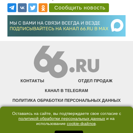
Сообщить новость
КОНТАКТЫ
ОТДЕЛ ПРОДАЖ
КАНАЛ В TELEGRAM
ПОЛИТИКА ОБРАБОТКИ ПЕРСОНАЛЬНЫХ ДАННЫХ
COOKIE
Оставаясь на сайте, вы подтверждаете свое согласие с
политикой обработки персональных данных
и на
использование
cookie-файлов
.
©2007—2025 66.RU. Воспроизведение, сообщение, доведение до всеобщего
сведения размещенных на сайте 66.RU материалов и их элементов без согласия
правообладателя запрещено. Сетевое издание «Современный портал