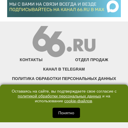
КОНТАКТЫ
ОТДЕЛ ПРОДАЖ
КАНАЛ В TELEGRAM
ПОЛИТИКА ОБРАБОТКИ ПЕРСОНАЛЬНЫХ ДАННЫХ
COOKIE
Оставаясь на сайте, вы подтверждаете свое согласие с
политикой обработки персональных данных
и на
использование
cookie-файлов
.
©2007—2025 66.RU. Воспроизведение, сообщение, доведение до всеобщего
сведения размещенных на сайте 66.RU материалов и их элементов без согласия
правообладателя запрещено. Сетевое издание «Современный портал
Понятно
Екатеринбурга — «66.ru» (18+) зарегистрировано Федеральной службой по
надзору в сфере связи, информационных технологий и массовых коммуникаций
(Роскомнадзор). Регистрационный номер ЭЛ № ФС 77 - 76634 от 02.09.2019
Учредитель: Общество с ограниченной ответственностью "66.ру". Юридический