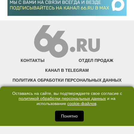
КОНТАКТЫ
ОТДЕЛ ПРОДАЖ
КАНАЛ В TELEGRAM
ПОЛИТИКА ОБРАБОТКИ ПЕРСОНАЛЬНЫХ ДАННЫХ
COOKIE
Оставаясь на сайте, вы подтверждаете свое согласие с
политикой обработки персональных данных
и на
использование
cookie-файлов
.
©2007—2025 66.RU. Воспроизведение, сообщение, доведение до всеобщего
сведения размещенных на сайте 66.RU материалов и их элементов без согласия
правообладателя запрещено. Сетевое издание «Современный портал
Понятно
Екатеринбурга — «66.ru» (18+) зарегистрировано Федеральной службой по
надзору в сфере связи, информационных технологий и массовых коммуникаций
(Роскомнадзор). Регистрационный номер ЭЛ № ФС 77 - 76634 от 02.09.2019
Учредитель: Общество с ограниченной ответственностью "66.ру". Юридический