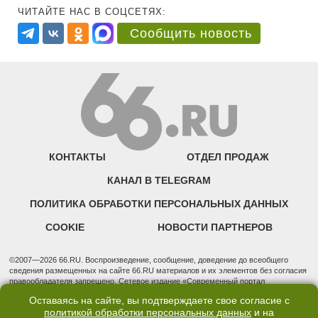
ЧИТАЙТЕ НАС В СОЦСЕТЯХ:
Сообщить новость
КОНТАКТЫ
ОТДЕЛ ПРОДАЖ
КАНАЛ В TELEGRAM
ПОЛИТИКА ОБРАБОТКИ ПЕРСОНАЛЬНЫХ ДАННЫХ
COOKIE
НОВОСТИ ПАРТНЕРОВ
©2007—2026 66.RU. Воспроизведение, сообщение, доведение до всеобщего
сведения размещенных на сайте 66.RU материалов и их элементов без согласия
правообладателя запрещено. Сетевое издание «Современный портал
Екатеринбурга — «66.ru» (18+) зарегистрировано Федеральной службой по
Оставаясь на сайте, вы подтверждаете свое согласие с
надзору в сфере связи, информационных технологий и массовых коммуникаций
политикой обработки персональных данных
и на
(Роскомнадзор). Регистрационный номер ЭЛ № ФС 77 - 76634 от 02.09.2019