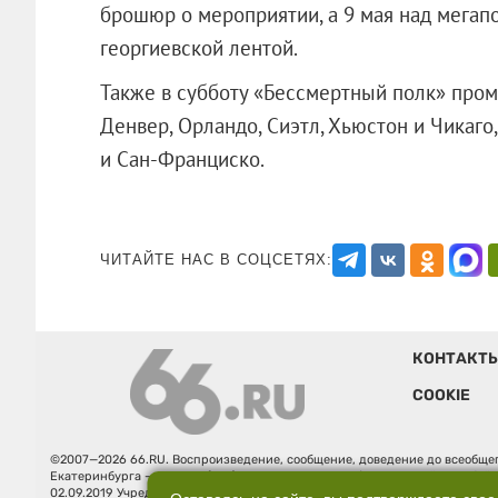
брошюр о мероприятии, а 9 мая над мегап
георгиевской лентой.
Также в субботу «Бессмертный полк» пром
Денвер, Орландо, Сиэтл, Хьюстон и Чикаго
и Сан-Франциско.
ЧИТАЙТЕ НАС В СОЦСЕТЯХ:
КОНТАКТ
COOKIE
©2007—2026 66.RU. Воспроизведение, сообщение, доведение до всеобщег
Екатеринбурга — «66.ru» (18+) зарегистрировано Федеральной службой
02.09.2019 Учредитель: Общество с ограниченной ответственностью "66.ру