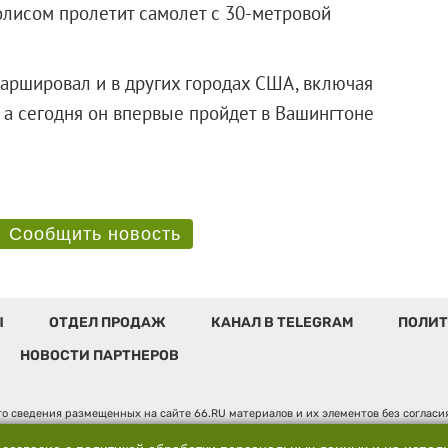
олисом пролетит самолет с 30-метровой
аршировал и в других городах США, включая
, а сегодня он впервые пройдет в Вашингтоне
Сообщить новость
Ы
ОТДЕЛ ПРОДАЖ
КАНАЛ В TELEGRAM
ПОЛИТ
НОВОСТИ ПАРТНЕРОВ
о сведения размещенных на сайте 66.RU материалов и их элементов без соглас
 по надзору в сфере связи, информационных технологий и массовых коммуникаци
". Юридический адрес: 620014, Свердловская обл., г. Екатеринбург, ул. Бориса 