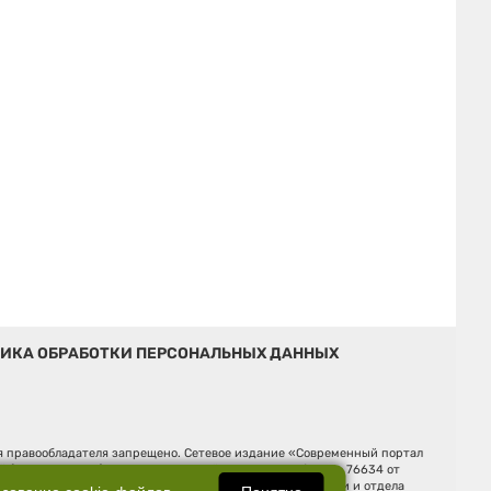
ИКА ОБРАБОТКИ ПЕРСОНАЛЬНЫХ ДАННЫХ
ия правообладателя запрещено. Сетевое издание «Современный портал
й (Роскомнадзор). Регистрационный номер ЭЛ № ФС 77 - 76634 от
Ельцина, строение 3, оф. 7015 Фактический адрес редакции и отдела