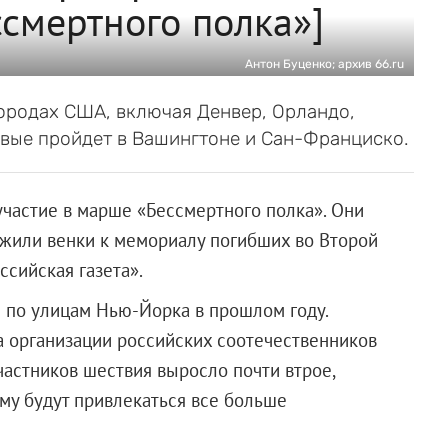
ссмертного полка»]
Антон Буценко; архив 66.ru
городах США, включая Денвер, Орландо,
ервые пройдет в Вашингтоне и Сан-Франциско.
частие в марше «Бессмертного полка». Они
ожили венки к мемориалу погибших во Второй
ссийская газета».
по улицам Нью-Йорка в прошлом году.
а организации российских соотечественников
участников шествия выросло почти втрое,
ому будут привлекаться все больше