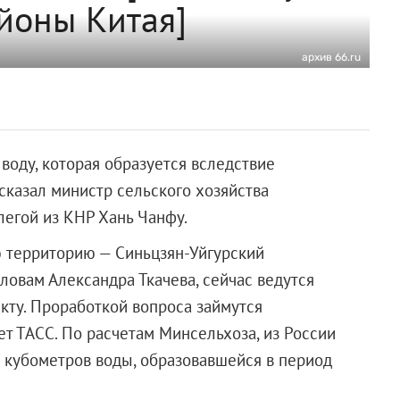
йоны Китая]
архив 66.ru
 воду, которая образуется вследствие
сказал министр сельского хозяйства
легой из КНР Хань Чанфу.
ю территорию — Синьцзян-Уйгурский
ловам Александра Ткачева, сейчас ведутся
кту. Проработкой вопроса займутся
т ТАСС. По расчетам Минсельхоза, из России
в кубометров воды, образовавшейся в период