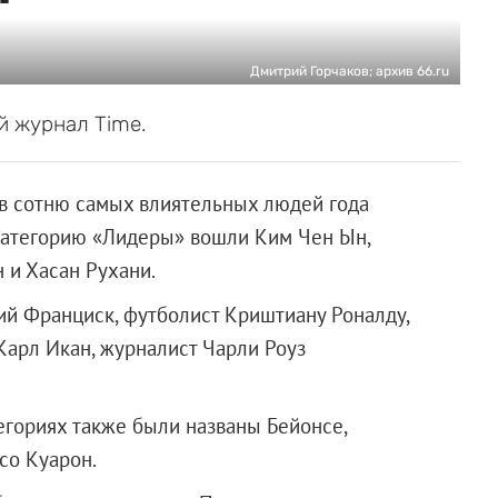
Дмитрий Горчаков; архив 66.ru
й журнал Time.
в сотню самых влиятельных людей года
 категорию «Лидеры» вошли Ким Чен Ын,
 и Хасан Рухани.
ий Франциск, футболист Криштиану Роналду,
арл Икан, журналист Чарли Роуз
гориях также были названы Бейонсе,
со Куарон.