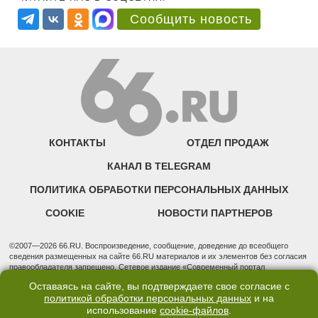
Сообщить новость
КОНТАКТЫ
ОТДЕЛ ПРОДАЖ
КАНАЛ В TELEGRAM
ПОЛИТИКА ОБРАБОТКИ ПЕРСОНАЛЬНЫХ ДАННЫХ
COOKIE
НОВОСТИ ПАРТНЕРОВ
©2007—2026 66.RU. Воспроизведение, сообщение, доведение до всеобщего
сведения размещенных на сайте 66.RU материалов и их элементов без согласия
правообладателя запрещено. Сетевое издание «Современный портал
Екатеринбурга — «66.ru» (18+) зарегистрировано Федеральной службой по
Оставаясь на сайте, вы подтверждаете свое согласие с
надзору в сфере связи, информационных технологий и массовых коммуникаций
политикой обработки персональных данных
и на
(Роскомнадзор). Регистрационный номер ЭЛ № ФС 77 - 76634 от 02.09.2019
использование
cookie-файлов
.
Учредитель: Общество с ограниченной ответственностью "66.ру". Юридический