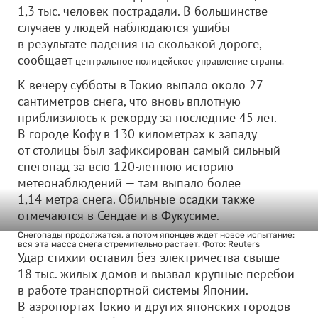
1,3 тыс. человек пострадали. В большинстве
случаев у людей наблюдаются ушибы
в результате падения на скользкой дороге,
сообщает
центральное полицейское управление cтраны.
К вечеру субботы в Токио выпало около 27
сантиметров снега, что вновь вплотную
приблизилось к рекорду за последние 45 лет.
В городе Кофу в 130 километрах к западу
от столицы был зафиксирован самый сильный
снегопад за всю 120-летнюю историю
метеонаблюдений — там выпало более
1,14 метра снега. Обильные осадки также
отмечаются в Сендае и в Фукусиме.
Снегопады продолжатся, а потом японцев ждет новое испытание:
вся эта масса снега стремительно растает. Фото: Reuters
Удар стихии оставил без электричества свыше
18 тыс. жилых домов и вызвал крупные перебои
в работе транспортной системы Японии.
В аэропортах Токио и других японских городов