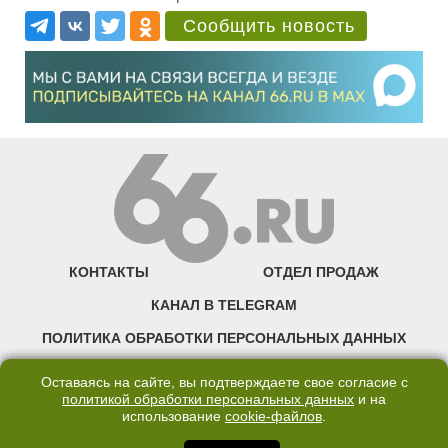
Сообщить новость
КОНТАКТЫ
ОТДЕЛ ПРОДАЖ
КАНАЛ В TELEGRAM
ПОЛИТИКА ОБРАБОТКИ ПЕРСОНАЛЬНЫХ ДАННЫХ
COOKIE
Оставаясь на сайте, вы подтверждаете свое согласие с
политикой обработки персональных данных
и на
использование
cookie-файлов
.
©2007—2025 66.RU. Воспроизведение, сообщение, доведение до всеобщего
сведения размещенных на сайте 66.RU материалов и их элементов без согласия
правообладателя запрещено. Сетевое издание «Современный портал