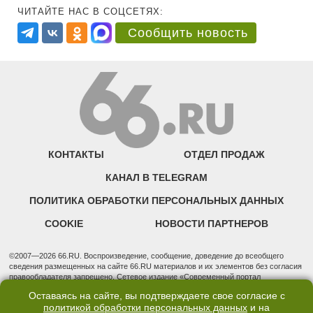
ЧИТАЙТЕ НАС В СОЦСЕТЯХ:
Сообщить новость
КОНТАКТЫ
ОТДЕЛ ПРОДАЖ
КАНАЛ В TELEGRAM
ПОЛИТИКА ОБРАБОТКИ ПЕРСОНАЛЬНЫХ ДАННЫХ
COOKIE
НОВОСТИ ПАРТНЕРОВ
©2007—2026 66.RU. Воспроизведение, сообщение, доведение до всеобщего
сведения размещенных на сайте 66.RU материалов и их элементов без согласия
правообладателя запрещено. Сетевое издание «Современный портал
Екатеринбурга — «66.ru» (18+) зарегистрировано Федеральной службой по
Оставаясь на сайте, вы подтверждаете свое согласие с
надзору в сфере связи, информационных технологий и массовых коммуникаций
политикой обработки персональных данных
и на
(Роскомнадзор). Регистрационный номер ЭЛ № ФС 77 - 76634 от 02.09.2019