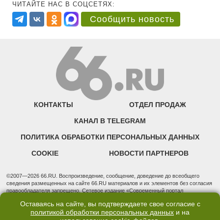
ЧИТАЙТЕ НАС В СОЦСЕТЯХ:
Сообщить новость
КОНТАКТЫ
ОТДЕЛ ПРОДАЖ
КАНАЛ В TELEGRAM
ПОЛИТИКА ОБРАБОТКИ ПЕРСОНАЛЬНЫХ ДАННЫХ
COOKIE
НОВОСТИ ПАРТНЕРОВ
©2007—2026 66.RU. Воспроизведение, сообщение, доведение до всеобщего
сведения размещенных на сайте 66.RU материалов и их элементов без согласия
правообладателя запрещено. Сетевое издание «Современный портал
Екатеринбурга — «66.ru» (18+) зарегистрировано Федеральной службой по
Оставаясь на сайте, вы подтверждаете свое согласие с
надзору в сфере связи, информационных технологий и массовых коммуникаций
политикой обработки персональных данных
и на
(Роскомнадзор). Регистрационный номер ЭЛ № ФС 77 - 76634 от 02.09.2019