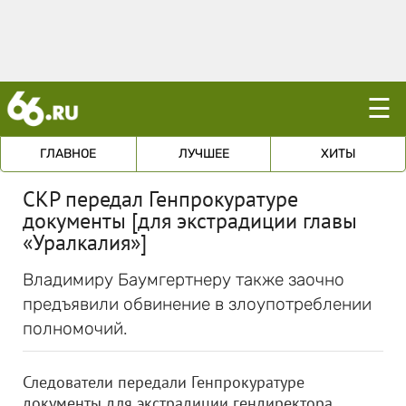
☰
ГЛАВНОЕ
ЛУЧШЕЕ
ХИТЫ
СКР передал Генпрокуратуре
документы [для экстрадиции главы
«Уралкалия»]
Владимиру Баумгертнеру также заочно
предъявили обвинение в злоупотреблении
полномочий.
Следователи передали Генпрокуратуре
документы для экстрадиции гендиректора