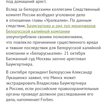
под домашний арест.
Вслед за белорусскими коллегами Следственный
комитет России возбудил уголовное дело
в отношении главы «Уралкалия». По данным
следствия,
Баумгертнер и ряд топ-менеджеров
Белорусской калийной компании
злоупотребляли своими полномочиями,
что повлекло причинение существенного вреда
и тяжкие последствия для Белорусской калийной
компании и «Беларуськалия». 21 октября
Басманный суд Москвы заочно арестовал
Баумгертнера.
В сентябре президент Белоруссии Александр
Лукашенко заявил, что Минск может
экстрадировать Владислава Баумгертнера
в Россию, если российские правоохранительные
органы проведут должное расследование его
дела, напоминает Forbes.