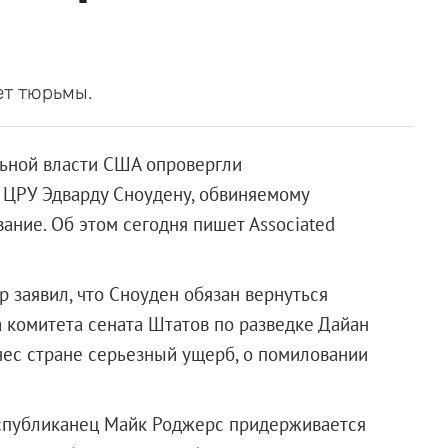
ет тюрьмы.
льной власти США опровергли
 ЦРУ Эдварду Сноудену, обвиняемому
ание. Об этом сегодня пишет Associated
 заявил, что Сноуден обязан вернуться
ва комитета сената Штатов по разведке Дайан
анес стране серьезный ущерб, о помиловании
еспубликанец Майк Роджерс придерживается