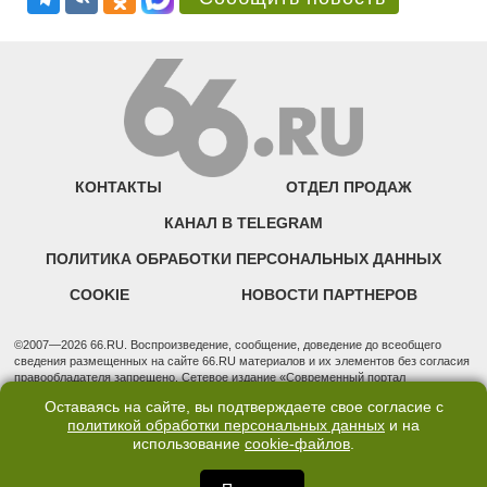
КОНТАКТЫ
ОТДЕЛ ПРОДАЖ
КАНАЛ В TELEGRAM
ПОЛИТИКА ОБРАБОТКИ ПЕРСОНАЛЬНЫХ ДАННЫХ
COOKIE
НОВОСТИ ПАРТНЕРОВ
©2007—2026 66.RU. Воспроизведение, сообщение, доведение до всеобщего
сведения размещенных на сайте 66.RU материалов и их элементов без согласия
правообладателя запрещено. Сетевое издание «Современный портал
Екатеринбурга — «66.ru» (18+) зарегистрировано Федеральной службой по
Оставаясь на сайте, вы подтверждаете свое согласие с
надзору в сфере связи, информационных технологий и массовых коммуникаций
политикой обработки персональных данных
и на
(Роскомнадзор). Регистрационный номер ЭЛ № ФС 77 - 76634 от 02.09.2019
использование
cookie-файлов
.
Учредитель: Общество с ограниченной ответственностью "66.ру". Юридический
адрес: 620014, Свердловская обл., г. Екатеринбург, ул. Бориса Ельцина, строение
3, оф. 7015 Фактический адрес редакции и отдела продаж: 620014, Свердловская