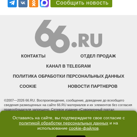
Сообщить новость
КОНТАКТЫ
ОТДЕЛ ПРОДАЖ
КАНАЛ В TELEGRAM
ПОЛИТИКА ОБРАБОТКИ ПЕРСОНАЛЬНЫХ ДАННЫХ
COOKIE
НОВОСТИ ПАРТНЕРОВ
©2007—2026 66.RU. Воспроизведение, сообщение, доведение до всеобщего
сведения размещенных на сайте 66.RU материалов и их элементов без согласия
правообладателя запрещено. Сетевое издание «Современный портал
Екатеринбурга — «66.ru» (18+) зарегистрировано Федеральной службой по
Оставаясь на сайте, вы подтверждаете свое согласие с
надзору в сфере связи, информационных технологий и массовых коммуникаций
политикой обработки персональных данных
и на
(Роскомнадзор). Регистрационный номер ЭЛ № ФС 77 - 76634 от 02.09.2019
использование
cookie-файлов
.
Учредитель: Общество с ограниченной ответственностью "66.ру". Юридический
адрес: 620014, Свердловская обл., г. Екатеринбург, ул. Бориса Ельцина, строение