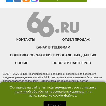
КОНТАКТЫ
ОТДЕЛ ПРОДАЖ
КАНАЛ В TELEGRAM
ПОЛИТИКА ОБРАБОТКИ ПЕРСОНАЛЬНЫХ ДАННЫХ
COOKIE
НОВОСТИ ПАРТНЕРОВ
©2007—2026 66.RU. Воспроизведение, сообщение, доведение до всеобщего
сведения размещенных на сайте 66.RU материалов и их элементов без согласия
правообладателя запрещено. Сетевое издание «Современный портал
Екатеринбурга — «66.ru» (18+) зарегистрировано Федеральной службой по
Оставаясь на сайте, вы подтверждаете свое согласие с
надзору в сфере связи, информационных технологий и массовых коммуникаций
политикой обработки персональных данных
и на
(Роскомнадзор). Регистрационный номер ЭЛ № ФС 77 - 76634 от 02.09.2019
использование
cookie-файлов
.
Учредитель: Общество с ограниченной ответственностью "66.ру". Юридический
адрес: 620014, Свердловская обл., г. Екатеринбург, ул. Бориса Ельцина, строение
3, оф. 7015 Фактический адрес редакции и отдела продаж: 620014, Свердловская
Понятно
обл., г. Екатеринбург, ул. Бориса Ельцина, д. 3, оф. 7015, +7 (343) 288-50-66