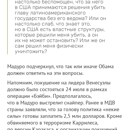
настолько беспомощен, что за него
в США принимаются решения убить
главу латиноамериканского
государства без его ведома? Или он
настолько слаб, что знает это,
но в США есть властные структуры,
которые решили меня убить, а он
их не может остановить? Или же он
сам решил меня физически
уничтожить?
Мадуро подчеркнул, что так или иначе Обама
должен ответить на эти вопросы.
Напомним, покушение на лидера Венесуэлы
должно было состояться 24 июля в рамках
операции «Бэйби». Предполагалось,
что в Мадуро выстрелит снайпер. Ранее в МДВ
страны заявляли, что за голову политика «некие
силы» готовы заплатить 2,5 млн долларов. Кроме
обвиняемого в терроризме Каррилеса,
по версии Каракаса, к организации покушений