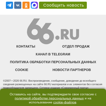
Сообщить новость
КОНТАКТЫ
ОТДЕЛ ПРОДАЖ
КАНАЛ В TELEGRAM
ПОЛИТИКА ОБРАБОТКИ ПЕРСОНАЛЬНЫХ ДАННЫХ
COOKIE
НОВОСТИ ПАРТНЕРОВ
©2007—2026 66.RU. Воспроизведение, сообщение, доведение до всеобщего
сведения размещенных на сайте 66.RU материалов и их элементов без согласия
правообладателя запрещено. Сетевое издание «Современный портал
Екатеринбурга — «66.ru» (18+) зарегистрировано Федеральной службой по
Оставаясь на сайте, вы подтверждаете свое согласие с
надзору в сфере связи, информационных технологий и массовых коммуникаций
политикой обработки персональных данных
и на
(Роскомнадзор). Регистрационный номер ЭЛ № ФС 77 - 76634 от 02.09.2019
использование
cookie-файлов
.
Учредитель: Общество с ограниченной ответственностью "66.ру". Юридический
адрес: 620014, Свердловская обл., г. Екатеринбург, ул. Бориса Ельцина, строение