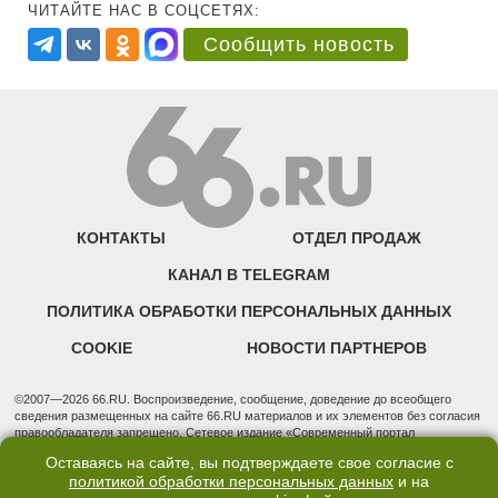
ЧИТАЙТЕ НАС В СОЦСЕТЯХ:
Сообщить новость
КОНТАКТЫ
ОТДЕЛ ПРОДАЖ
КАНАЛ В TELEGRAM
ПОЛИТИКА ОБРАБОТКИ ПЕРСОНАЛЬНЫХ ДАННЫХ
COOKIE
НОВОСТИ ПАРТНЕРОВ
©2007—2026 66.RU. Воспроизведение, сообщение, доведение до всеобщего
сведения размещенных на сайте 66.RU материалов и их элементов без согласия
правообладателя запрещено. Сетевое издание «Современный портал
Екатеринбурга — «66.ru» (18+) зарегистрировано Федеральной службой по
Оставаясь на сайте, вы подтверждаете свое согласие с
надзору в сфере связи, информационных технологий и массовых коммуникаций
политикой обработки персональных данных
и на
(Роскомнадзор). Регистрационный номер ЭЛ № ФС 77 - 76634 от 02.09.2019