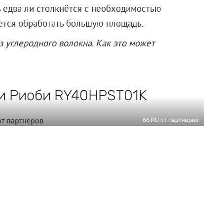
ь едва ли столкнётся с необходимостью
ется обработать большую площадь.
з углеродного волокна. Как это может
и Риоби RY40HPST01K
66.RU от партнеров