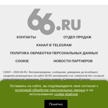
КОНТАКТЫ
ОТДЕЛ ПРОДАЖ
КАНАЛ В TELEGRAM
ПОЛИТИКА ОБРАБОТКИ ПЕРСОНАЛЬНЫХ ДАННЫХ
COOKIE
НОВОСТИ ПАРТНЕРОВ
©2007—2026 66.RU. Воспроизведение, сообщение, доведение до всеобщего
сведения размещенных на сайте 66.RU материалов и их элементов без согласия
правообладателя запрещено. Сетевое издание «Современный портал
Екатеринбурга — «66.ru» (18+) зарегистрировано Федеральной службой по
Оставаясь на сайте, вы подтверждаете свое согласие с
надзору в сфере связи, информационных технологий и массовых коммуникаций
политикой обработки персональных данных
и на
(Роскомнадзор). Регистрационный номер ЭЛ № ФС 77 - 76634 от 02.09.2019
использование
cookie-файлов
.
Учредитель: Общество с ограниченной ответственностью "66.ру". Юридический
адрес: 620014, Свердловская обл., г. Екатеринбург, ул. Бориса Ельцина, строение
3, оф. 7015 Фактический адрес редакции и отдела продаж: 620014, Свердловская
Понятно
обл., г. Екатеринбург, ул. Бориса Ельцина, д. 3, оф. 7015, +7 (343) 288-50-66