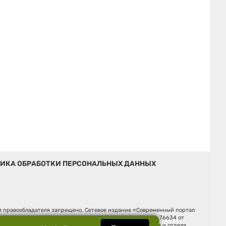
ИКА ОБРАБОТКИ ПЕРСОНАЛЬНЫХ ДАННЫХ
ия правообладателя запрещено. Сетевое издание «Современный портал
й (Роскомнадзор). Регистрационный номер ЭЛ № ФС 77 - 76634 от
Ельцина, строение 3, оф. 7015 Фактический адрес редакции и отдела