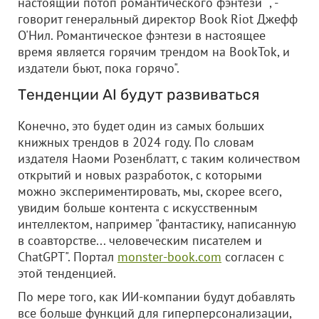
настоящий потоп романтического фэнтези" , -
говорит генеральный директор Book Riot Джефф
О'Нил. Романтическое фэнтези в настоящее
время является горячим трендом на BookTok, и
издатели бьют, пока горячо".
Тенденции AI будут развиваться
Конечно, это будет один из самых больших
книжных трендов в 2024 году. По словам
издателя Наоми Розенблатт, с таким количеством
открытий и новых разработок, с которыми
можно экспериментировать, мы, скорее всего,
увидим больше контента с искусственным
интеллектом, например "фантастику, написанную
в соавторстве... человеческим писателем и
ChatGPT". Портал
monster-book.com
согласен с
этой тенденцией.
По мере того, как ИИ-компании будут добавлять
все больше функций для гиперперсонализации,