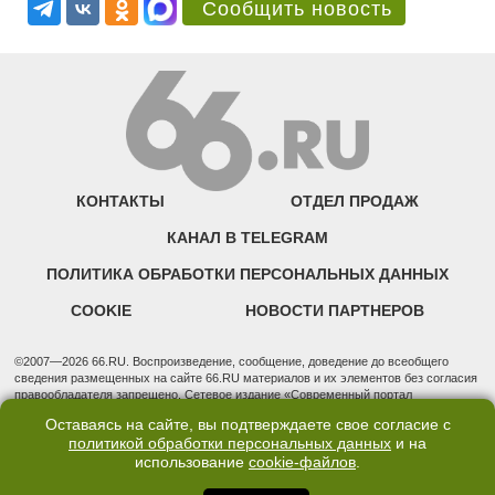
Сообщить новость
КОНТАКТЫ
ОТДЕЛ ПРОДАЖ
КАНАЛ В TELEGRAM
ПОЛИТИКА ОБРАБОТКИ ПЕРСОНАЛЬНЫХ ДАННЫХ
COOKIE
НОВОСТИ ПАРТНЕРОВ
©2007—2026 66.RU. Воспроизведение, сообщение, доведение до всеобщего
сведения размещенных на сайте 66.RU материалов и их элементов без согласия
правообладателя запрещено. Сетевое издание «Современный портал
Екатеринбурга — «66.ru» (18+) зарегистрировано Федеральной службой по
Оставаясь на сайте, вы подтверждаете свое согласие с
надзору в сфере связи, информационных технологий и массовых коммуникаций
политикой обработки персональных данных
и на
(Роскомнадзор). Регистрационный номер ЭЛ № ФС 77 - 76634 от 02.09.2019
использование
cookie-файлов
.
Учредитель: Общество с ограниченной ответственностью "66.ру". Юридический
адрес: 620014, Свердловская обл., г. Екатеринбург, ул. Бориса Ельцина, строение
3, оф. 7015 Фактический адрес редакции и отдела продаж: 620014, Свердловская