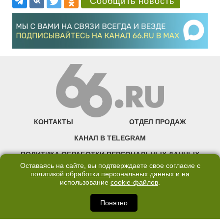
Сообщить новость
КОНТАКТЫ
ОТДЕЛ ПРОДАЖ
КАНАЛ В TELEGRAM
ПОЛИТИКА ОБРАБОТКИ ПЕРСОНАЛЬНЫХ ДАННЫХ
Оставаясь на сайте, вы подтверждаете свое согласие с
COOKIE
политикой обработки персональных данных
и на
использование
cookie-файлов
.
©2007—2025 66.RU. Воспроизведение, сообщение, доведение до всеобщего
сведения размещенных на сайте 66.RU материалов и их элементов без согласия
Понятно
правообладателя запрещено. Сетевое издание «Современный портал
Екатеринбурга — «66.ru» (18+) зарегистрировано Федеральной службой по