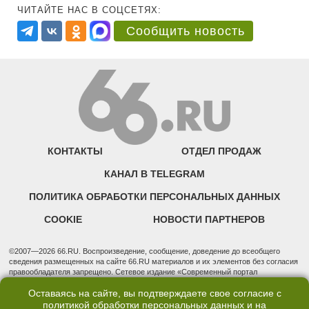
ЧИТАЙТЕ НАС В СОЦСЕТЯХ:
Сообщить новость
КОНТАКТЫ
ОТДЕЛ ПРОДАЖ
КАНАЛ В TELEGRAM
ПОЛИТИКА ОБРАБОТКИ ПЕРСОНАЛЬНЫХ ДАННЫХ
COOKIE
НОВОСТИ ПАРТНЕРОВ
©2007—2026 66.RU. Воспроизведение, сообщение, доведение до всеобщего
сведения размещенных на сайте 66.RU материалов и их элементов без согласия
правообладателя запрещено. Сетевое издание «Современный портал
Екатеринбурга — «66.ru» (18+) зарегистрировано Федеральной службой по
Оставаясь на сайте, вы подтверждаете свое согласие с
надзору в сфере связи, информационных технологий и массовых коммуникаций
(Роскомнадзор). Регистрационный номер ЭЛ № ФС 77 - 76634 от 02.09.2019
политикой обработки персональных данных
и на