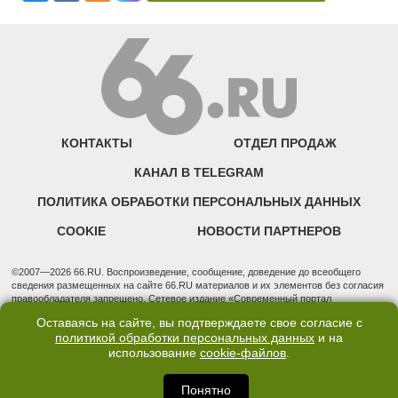
КОНТАКТЫ
ОТДЕЛ ПРОДАЖ
КАНАЛ В TELEGRAM
ПОЛИТИКА ОБРАБОТКИ ПЕРСОНАЛЬНЫХ ДАННЫХ
COOKIE
НОВОСТИ ПАРТНЕРОВ
©2007—2026 66.RU. Воспроизведение, сообщение, доведение до всеобщего
сведения размещенных на сайте 66.RU материалов и их элементов без согласия
правообладателя запрещено. Сетевое издание «Современный портал
Екатеринбурга — «66.ru» (18+) зарегистрировано Федеральной службой по
Оставаясь на сайте, вы подтверждаете свое согласие с
надзору в сфере связи, информационных технологий и массовых коммуникаций
политикой обработки персональных данных
и на
(Роскомнадзор). Регистрационный номер ЭЛ № ФС 77 - 76634 от 02.09.2019
использование
cookie-файлов
.
Учредитель: Общество с ограниченной ответственностью "66.ру". Юридический
адрес: 620014, Свердловская обл., г. Екатеринбург, ул. Бориса Ельцина, строение
3, оф. 7015 Фактический адрес редакции и отдела продаж: 620014, Свердловская
Понятно
обл., г. Екатеринбург, ул. Бориса Ельцина, д. 3, оф. 7015, +7 (343) 288-50-66