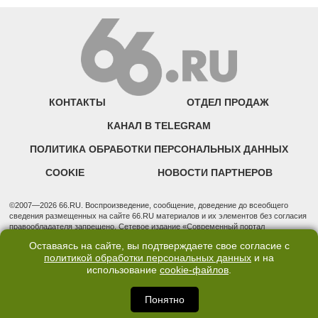
КОНТАКТЫ
ОТДЕЛ ПРОДАЖ
КАНАЛ В TELEGRAM
ПОЛИТИКА ОБРАБОТКИ ПЕРСОНАЛЬНЫХ ДАННЫХ
COOKIE
НОВОСТИ ПАРТНЕРОВ
©2007—2026 66.RU. Воспроизведение, сообщение, доведение до всеобщего
сведения размещенных на сайте 66.RU материалов и их элементов без согласия
правообладателя запрещено. Сетевое издание «Современный портал
Екатеринбурга — «66.ru» (18+) зарегистрировано Федеральной службой по
Оставаясь на сайте, вы подтверждаете свое согласие с
надзору в сфере связи, информационных технологий и массовых коммуникаций
политикой обработки персональных данных
и на
(Роскомнадзор). Регистрационный номер ЭЛ № ФС 77 - 76634 от 02.09.2019
использование
cookie-файлов
.
Учредитель: Общество с ограниченной ответственностью "66.ру". Юридический
адрес: 620014, Свердловская обл., г. Екатеринбург, ул. Бориса Ельцина, строение
3, оф. 7015 Фактический адрес редакции и отдела продаж: 620014, Свердловская
Понятно
обл., г. Екатеринбург, ул. Бориса Ельцина, д. 3, оф. 7015, +7 (343) 288-50-66
info@news.66.ru Главный редактор: Шлыков Дмитрий Владимирович