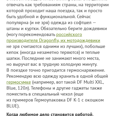
отвечать как требованиям страны, на территории
которой проходит наша поездка, так и просто
быть удобной и функциональной. Сейчас
популярна (и не зря) одежда из софтшел —
штаны и куртки. Обязательно берите дождевики
(могу порекомендовать
российского
производителя Dragonfly, их мотодождевики
не зря считаются одними из лучших), побольше
кепок (иногда незаметно теряются) и теплые
шапки. Последние не занимают много места,
но выручат вас в трудную холодную минуту.
В поездке точно пригодится гермоснаряжение.
Рекомендую всю одежду хранить в одной общей
гермосумке
(например, вот такой DF Multi XXL,
Blue, 120л). Телефоны и другие гаджеты также
поместить в специальный чехол (еще
из примеров Гермоупаковка DF K-1 с окошком
BLUE).
Когда любимое дело становится работой,