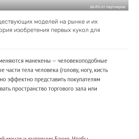
66.RU от партнеров
ществующих моделей на рынке и их
тория изобретения первых кукол для
именяются манекены — человекоподобные
части тела человека (голову, ногу, кисть
жно эффектно представить покупателям
ать пространство торгового зала или
й монах и художник Бачио. Чтобы