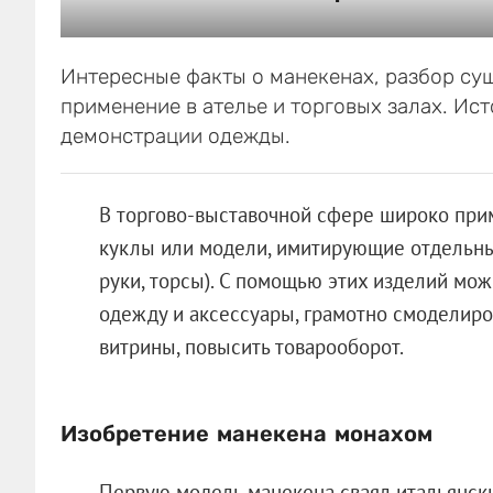
Интересные факты о манекенах, разбор су
применение в ателье и торговых залах. Ис
демонстрации одежды.
В торгово-выставочной сфере широко пр
куклы или модели, имитирующие отдельные 
руки, торсы). С помощью этих изделий мо
одежду и аксессуары, грамотно смоделиров
витрины, повысить товарооборот.
Изобретение
манекена
монахом
Первую модель манекена сваял итальянски