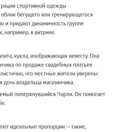
трации спортивной одежды
т облик бегущего или тренирующегося
но и придают динамичность группе
 например, в витрине.
лита, кукла, изображающая невесту. Она
инчика по продаже свадебных платьев
алистично, что местные жители уверены:
 дочь владельца магазинчика.
аемый поперхнувшийся Чарли. Он помогает
бе.
ют идеальные пропорции — такие,