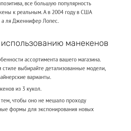
дипозитива, все большую популярность
ены к реальным. А в 2004 году в США
» а ля Дженнифер Лопес.
 использованию манекенов
бенности ассортимента вашего магазина.
м стиле выбирайте детализованные модели,
зайнерские варианты.
енов из 3 кукол.
 тем, чтобы оно не мешало проходу
ные формы для экспонирования новых
одаж.