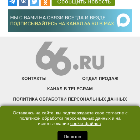
Сообщить новость
КОНТАКТЫ
ОТДЕЛ ПРОДАЖ
КАНАЛ В TELEGRAM
ПОЛИТИКА ОБРАБОТКИ ПЕРСОНАЛЬНЫХ ДАННЫХ
COOKIE
Оставаясь на сайте, вы подтверждаете свое согласие с
политикой обработки персональных данных
и на
использование
cookie-файлов
.
©2007—2025 66.RU. Воспроизведение, сообщение, доведение до всеобщего
сведения размещенных на сайте 66.RU материалов и их элементов без согласия
правообладателя запрещено. Сетевое издание «Современный портал
Понятно
Екатеринбурга — «66.ru» (18+) зарегистрировано Федеральной службой по