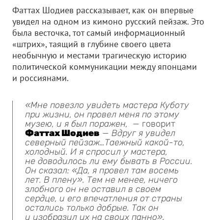
Фаттах Шодиев рассказывает, как он впервые
увидел на одном из кимоно русский пейзаж. Это
была весточка, тот самый информационный
«штрих», таящий в глубине своего цвета
необычную и местами трагическую историю
политической коммуникации между японцами
и россиянами.
«Мне повезло увидеть мастера Куботу
при жизни, он провел меня по этому
музею, и я был поражен,
— говорит
Фаттах Шодиев
—
Вдруг я увидел
северный пейзаж…Таежный какой-то,
холодный. И я спросил у мастера,
не доводилось ли ему бывать в России.
Он сказал: «Да, я провел там восемь
лет. В плену». Тем не менее, ничего
злобного он не оставил в своем
сердце, и его впечатления от страны
остались только добрые. Так он
и изобразил их на своих панно».