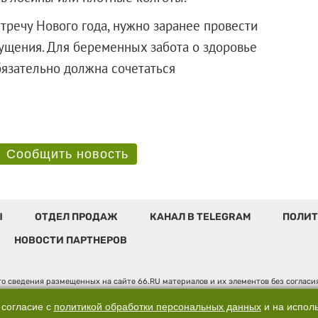
речу Нового года, нужно заранее провести
щущения. Для беременных забота о здоровье
бязательно должна сочетаться
Сообщить новость
Ы
ОТДЕЛ ПРОДАЖ
КАНАЛ В TELEGRAM
ПОЛИТ
НОВОСТИ ПАРТНЕРОВ
о сведения размещенных на сайте 66.RU материалов и их элементов без соглас
 по надзору в сфере связи, информационных технологий и массовых коммуникаци
". Юридический адрес: 620014, Свердловская обл., г. Екатеринбург, ул. Бориса 
 согласие с
политикой обработки персональных данных
и на испол
, д. 3, оф. 7015, +7 (343) 288-50-66 info@news.66.ru Главный редактор: Шлыков 