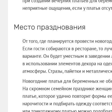
при создании вечерних платьев для бере
неприятные ощущения, если у платья отсут
Место празднования
От того, где планируется провести нового
Если гости собираются в ресторане, то лу
варианте. Он будет уместным в заведении 
в использовании элементов декора на оде
атмосферы. Стразы, пайетки и металличес
Новогодние платья для беременных не об
На скромном семейном празднике женщина
платье, которое удачно повторит формы ее
нарочитости и подбирать одежду соответс
или трикотажному платью можно подобрат