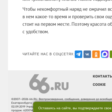
Чтобы некомфортный наряд не омрачил вст
в нем какое-то время и проверить свои о
стоит на первом месте. Поэтому красота о
с удобством.
ЧИТАЙТЕ НАС В СОЦСЕТЯХ:
КОНТАКТ
COOKIE
©2007—2026 66.RU. Воспроизведение, сообщение, доведение до всеобщег
Екатеринбурга — «66.ru» (18+) зарегистрировано Федеральной службой
02.09.2019 Учредитель: Общество с ограниченной ответственностью "66.ру
Оставаясь на сайте, вы подтверждаете свое
продаж: 620014, Свердловская обл., г. Екатеринбург, ул. Бориса Ельцина