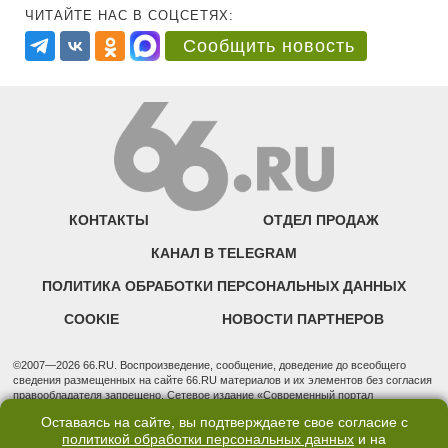
ЧИТАЙТЕ НАС В СОЦСЕТЯХ:
Сообщить новость
КОНТАКТЫ
ОТДЕЛ ПРОДАЖ
КАНАЛ В TELEGRAM
ПОЛИТИКА ОБРАБОТКИ ПЕРСОНАЛЬНЫХ ДАННЫХ
COOKIE
НОВОСТИ ПАРТНЕРОВ
©2007—2026 66.RU. Воспроизведение, сообщение, доведение до всеобщего
сведения размещенных на сайте 66.RU материалов и их элементов без согласия
правообладателя запрещено. Сетевое издание «Современный портал
Екатеринбурга — «66.ru» (18+) зарегистрировано Федеральной службой по
Оставаясь на сайте, вы подтверждаете свое согласие с
надзору в сфере связи, информационных технологий и массовых коммуникаций
политикой обработки персональных данных
и на
(Роскомнадзор). Регистрационный номер ЭЛ № ФС 77 - 76634 от 02.09.2019