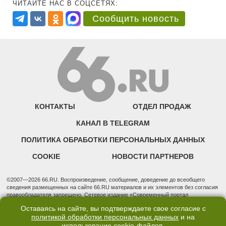
ЧИТАЙТЕ НАС В СОЦСЕТЯХ:
Сообщить новость
КОНТАКТЫ
ОТДЕЛ ПРОДАЖ
КАНАЛ В TELEGRAM
ПОЛИТИКА ОБРАБОТКИ ПЕРСОНАЛЬНЫХ ДАННЫХ
COOKIE
НОВОСТИ ПАРТНЕРОВ
©2007—2026 66.RU. Воспроизведение, сообщение, доведение до всеобщего
сведения размещенных на сайте 66.RU материалов и их элементов без согласия
правообладателя запрещено. Сетевое издание «Современный портал
Екатеринбурга — «66.ru» (18+) зарегистрировано Федеральной службой по
Оставаясь на сайте, вы подтверждаете свое согласие с
надзору в сфере связи, информационных технологий и массовых коммуникаций
политикой обработки персональных данных
и на
(Роскомнадзор). Регистрационный номер ЭЛ № ФС 77 - 76634 от 02.09.2019
использование
cookie-файлов
.
Учредитель: Общество с ограниченной ответственностью "66.ру". Юридический