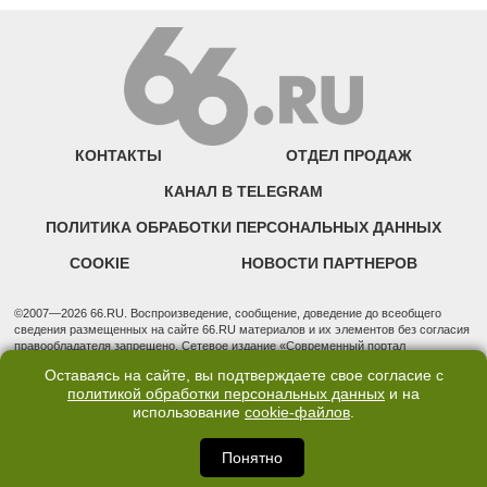
КОНТАКТЫ
ОТДЕЛ ПРОДАЖ
КАНАЛ В TELEGRAM
ПОЛИТИКА ОБРАБОТКИ ПЕРСОНАЛЬНЫХ ДАННЫХ
COOKIE
НОВОСТИ ПАРТНЕРОВ
©2007—2026 66.RU. Воспроизведение, сообщение, доведение до всеобщего
сведения размещенных на сайте 66.RU материалов и их элементов без согласия
правообладателя запрещено. Сетевое издание «Современный портал
Екатеринбурга — «66.ru» (18+) зарегистрировано Федеральной службой по
Оставаясь на сайте, вы подтверждаете свое согласие с
надзору в сфере связи, информационных технологий и массовых коммуникаций
политикой обработки персональных данных
и на
(Роскомнадзор). Регистрационный номер ЭЛ № ФС 77 - 76634 от 02.09.2019
использование
cookie-файлов
.
Учредитель: Общество с ограниченной ответственностью "66.ру". Юридический
адрес: 620014, Свердловская обл., г. Екатеринбург, ул. Бориса Ельцина, строение
3, оф. 7015 Фактический адрес редакции и отдела продаж: 620014, Свердловская
Понятно
обл., г. Екатеринбург, ул. Бориса Ельцина, д. 3, оф. 7015, +7 (343) 288-50-66
info@news.66.ru Главный редактор: Шлыков Дмитрий Владимирович