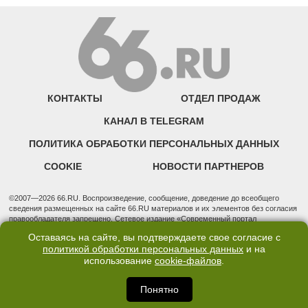
КОНТАКТЫ
ОТДЕЛ ПРОДАЖ
КАНАЛ В TELEGRAM
ПОЛИТИКА ОБРАБОТКИ ПЕРСОНАЛЬНЫХ ДАННЫХ
COOKIE
НОВОСТИ ПАРТНЕРОВ
©2007—2026 66.RU. Воспроизведение, сообщение, доведение до всеобщего
сведения размещенных на сайте 66.RU материалов и их элементов без согласия
правообладателя запрещено. Сетевое издание «Современный портал
Екатеринбурга — «66.ru» (18+) зарегистрировано Федеральной службой по
Оставаясь на сайте, вы подтверждаете свое согласие с
надзору в сфере связи, информационных технологий и массовых коммуникаций
политикой обработки персональных данных
и на
(Роскомнадзор). Регистрационный номер ЭЛ № ФС 77 - 76634 от 02.09.2019
использование
cookie-файлов
.
Учредитель: Общество с ограниченной ответственностью "66.ру". Юридический
адрес: 620014, Свердловская обл., г. Екатеринбург, ул. Бориса Ельцина, строение
3, оф. 7015 Фактический адрес редакции и отдела продаж: 620014, Свердловская
Понятно
обл., г. Екатеринбург, ул. Бориса Ельцина, д. 3, оф. 7015, +7 (343) 288-50-66
info@news.66.ru Главный редактор: Шлыков Дмитрий Владимирович