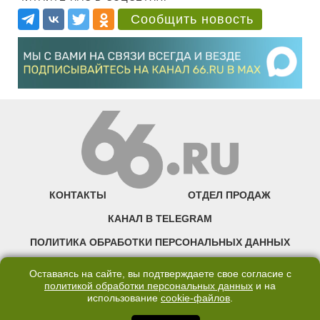
Сообщить новость
КОНТАКТЫ
ОТДЕЛ ПРОДАЖ
КАНАЛ В TELEGRAM
ПОЛИТИКА ОБРАБОТКИ ПЕРСОНАЛЬНЫХ ДАННЫХ
COOKIE
Оставаясь на сайте, вы подтверждаете свое согласие с
политикой обработки персональных данных
и на
использование
cookie-файлов
.
©2007—2025 66.RU. Воспроизведение, сообщение, доведение до всеобщего
сведения размещенных на сайте 66.RU материалов и их элементов без согласия
правообладателя запрещено. Сетевое издание «Современный портал